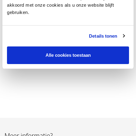
Totaaloppervlakte
62m²
akkoord met onze cookies als u onze website blijft
gebruiken.
Indeling
Voorzieningen
Toilet, Pantry
Details tonen
Alle cookies toestaan
Energie
Energielabel
G
Omgeving
Ligging
in_residental_area
Meer informatie?