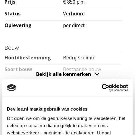
Prijs
€ 850 p.m.
Status
Verhuurd
Oplevering
per direct
Bouw
Hoofdbestemming
Bedrijfsruimte
Soort bouw
Bestaande bouw
Bekijk alle kenmerken
Bouwjaar
1940
Onderhoud binnen
Redelijk
Onderhoud buiten
Redelijk
Devilee.nl maakt gebruik van cookies
Locatie
Dit doen we om de gebruikerservaring te verbeteren, het
Oppervlakten
delen op social media mogelijk te maken en ons
websiteverkeer - anoniem - te analyseren. U gaat