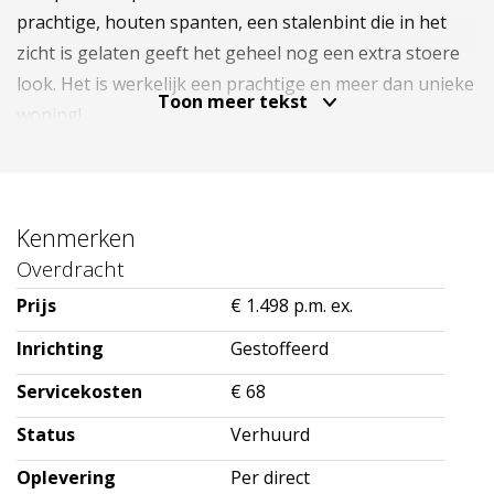
prachtige, houten spanten, een stalenbint die in het
zicht is gelaten geeft het geheel nog een extra stoere
look. Het is werkelijk een prachtige en meer dan unieke
Toon meer tekst
woning!
Kenmerken
*INDELING*
Overdracht
Entree gelegen op de 3e etage. Woonkamer met open
keuken v.v. diverse inbouwapparatuur (koelkast,
Prijs
€ 1.498 p.m. ex.
combi-oven/magnetron, inductie kookplaat,
Inrichting
Gestoffeerd
vaatwasser, afzuigkap), berging met
Servicekosten
€ 68
wasmachineaansluiting, badkamer rondom betegeld,
zwevend toilet, douchecabine met thermostatische
Status
Verhuurd
mengkraan, handdoekradiator en twee wastafels met
Oplevering
Per direct
mengkranen. Het penthouse is verder v.v. een ACV