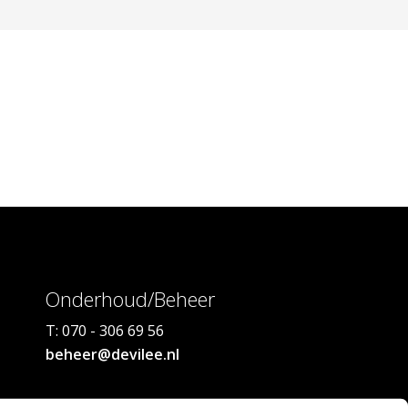
Onderhoud/Beheer
T: 070 - 306 69 56
beheer@devilee.nl