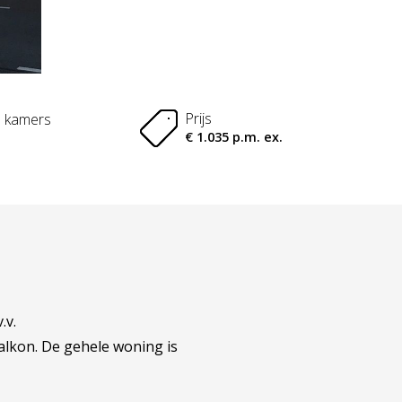
Prijs
l kamers
€ 1.035 p.m. ex.
.v.
lkon. De gehele woning is