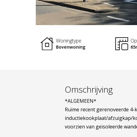
Woningtype
Op
Bovenwoning
65
Omschrijving
*ALGEMEEN*
Ruime recent gerenoveerde 4-k
inductiekookplaat/afzuigkap/k
voorzien van geïsoleerde wande