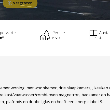
Vergroten
pervlakte
Perceel
Aanta
m²
n.v.t
4
amer woning, met woonkamer, drie slaapkamers, , keuken v
oelkast/vaatwasser/combi-oven magnetron, badkamer en ba
n, plafonds en dubbel glas en heeft een energielabel B.