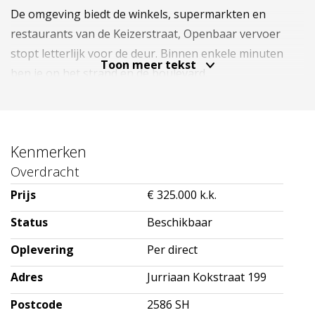
De omgeving biedt de winkels, supermarkten en
restaurants van de Keizerstraat, Openbaar vervoer
stopt letterlijk voor de deur. Binnen enkele minuten
Toon meer tekst
ben je op het strand en de boulevard.
Kenmerken
Indeling:
Overdracht
Gemeenschappelijke entree op straatniveau
Prijs
€ 325.000 k.k.
Trappenhuis naar 2e verdieping
Status
Beschikbaar
Entree appartement
Oplevering
Per direct
Ruime woon/eetkamer met grote raampartijen zorgt
voor een prettige lichtinval en een open, uitnodigende
Adres
Jurriaan Kokstraat 199
sfeer.
Postcode
2586 SH
Prachtige open keuken met spoel/kook eiland en