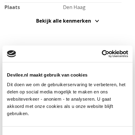
eetbar. Voorzien van koelkast, vriezer, oven,
Plaats
Den Haag
vaatwasmachine, coffee maker, in plafond
Bekijk alle kenmerken
geïntegreerde afzuigkap en inductie kookplaat
Bouw
Mooi formaat achter(slaap-)kamer met doorloop naar
Soort appartement
Tussenverdieping,
achtergelegen 2e kamer
Mooie badkamer voorzien van inloopdouche,
Appartement
wastafelmeubel, inbouwcloset,
Locatie
Woonlaag
2
Soort bouw
Bestaande bouw
Bijzonderheden:
Devilee.nl maakt gebruik van cookies
- Gelegen op obligatoir heruitgegeven erfpachtgrond.
Bouwjaar
1925
Dit doen we om de gebruikerservaring te verbeteren, het
Erfpachtcanon € € 53,64 + € 32,- beheerkosten per jaar
delen op social media mogelijk te maken en ons
Onderhoud binnen
Uitstekend
- Energielabel B.
websiteverkeer - anoniem - te analyseren. U gaat
akkoord met onze cookies als u onze website blijft
- Voorzijde en achterzijde voorzien van dubbel glas
Onderhoud buiten
Goed
gebruiken.
- Gebruiksoppervlakte wonen 56 m2
Bijzonderheden
Beschermd stads- of
- 2/72e aandeel in de actieve Vereniging van Eigenaars
dorpgezicht
Keizerstraat 356-360 /Jurriaan Kokstraat 197-203 te 's-