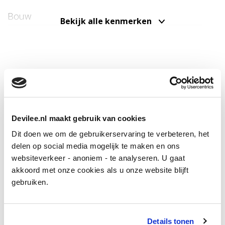
Voor de afmetingen van de diverse ruimtes verwijzen
Bouw
Bekijk alle kenmerken
wij u naar de bijgevoegde plattegronden.
Soort appartement
Portiekwoning,
Appartement
Bijzonderheden:
- Gelegen op obligatoir eeuwigdurend afgekochte
Woonlaag
2
erfpachtgrond.
Locatie
Soort bouw
Bestaande bouw
- Energielabel F.
Bouwjaar
1926
- Houten kozijnen met aan de voorzijde dubbel glas en
Devilee.nl maakt gebruik van cookies
de achterzijde met deels dubbel glas.
Onderhoud binnen
Matig
Dit doen we om de gebruikerservaring te verbeteren, het
- Gebruiksoppervlakte wonen 62,8 m2
Onderhoud buiten
Redelijk
delen op social media mogelijk te maken en ons
- Warmwater en verwarming d.m.v. Intergas centrale
websiteverkeer - anoniem - te analyseren. U gaat
verwarming
akkoord met onze cookies als u onze website blijft
- 1/9e aandeel in de gemeenschap van de Vereniging
Oppervlakten en inhoud
gebruiken.
van Eigenaren
Woonoppervlakte
ca. 63m²
- Maandelijkse VvE bijdrage € 105,-
Inhoud
ca. 208m³
- Bestuurder MVGM Vastgoedmangement
Details tonen